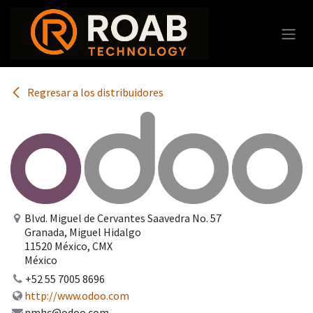
Ir al contenido
Regresar a los distribuidores
Blvd. Miguel de Cervantes Saavedra No. 57
Granada, Miguel Hidalgo
11520 México, CMX
México
+52 55 7005 8696
http://www.odoo.com
nmhc@odoo.com