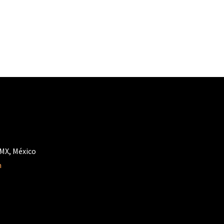
DMX, México
m