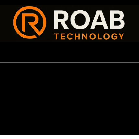
Aliados
Cita
Empresa
Empleos
Contáctenos
Help