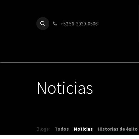
Ir al contenido
+52 56-3930-0506
Inicio
Precios
Sobre nosotros
Servicios
Noticias
Blogs:
Todos
Noticias
Historias de éxito