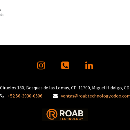
a
ndo.
Ciruelos 180, Bosques de las Lomas, CP: 11700, Miguel Hidalgo, C
+52 56-3930-0506
ventas@roabtechnology.odoo.co