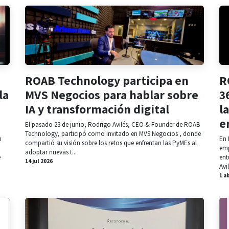
ROAB Technology participa en
R
la
MVS Negocios para hablar sobre
3
IA y transformación digital
l
e
El pasado 23 de junio, Rodrigo Avilés, CEO & Founder de ROAB
Technology, participó como invitado en MVS Negocios , donde
n
En 
compartió su visión sobre los retos que enfrentan las PyMEs al
emp
adoptar nuevas t...
e
ent
14 jul 2026
Avi
1 a